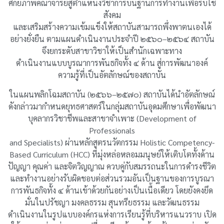
ศักยภาพคณาจารย์สู่ตำแหน่งวิชาการบนฐานการทำงานเพื่อรับใช้
สังคม
และเสริมสร้างความเข้มแข็งให้สถาบันสามารถพึ่งพาตนเองได้
อย่างยั่งยืน ตามแผนดำเนินงานประจำปี ๒๕๖๐–๒๕๖๔ สถาบัน
จึงยกระดับสาขาวิชาให้เป็นสำนักเฉพาะทาง
ดำเนินงานแบบบูรณาการพันธกิจทั้ง ๔ ด้าน สู่การพัฒนาองค์
ความรู้ที่เป็นอัตลักษณ์ของสถาบัน
ในแผนพลิกโฉมสถาบัน (๒๕๖๖–๒๕๗๐) สถาบันได้นำอัตลักษณ์
ดังกล่าวมากำหนดยุทธศาสตร์ในกลุ่มสถาบันอุดมศึกษาเพื่อพัฒนา
บุคลากรวิชาชีพและสาขาจำเพาะ (Development of
Professionals
and Specialists) ผ่านหลักสูตรนวัตกรรม Holistic Competency-
Based Curriculum (HCC) ที่มุ่งหล่อหลอมมนุษย์ให้เติบโตทั้งด้าน
ปัญญา คุณค่า และจิตวิญญาณ ควบคู่กับสมรรถนะในการดำรงชีวิต
และทำงานอย่างรับผิดชอบต่อส่วนรวมอันเป็นฐานของการบูรณา
การพันธกิจทั้ง ๔ ด้านเข้าด้วยกันอย่างเป็นเนื้อเดียว โดยยังคงยึด
มั่นในปรัชญา มงคลธรรม สุนทรียธรรม และวัฒนธรรม
ดำเนินงานในรูปแบบองค์กรแห่งการเรียนรู้ที่บริหารแนวราบ เปิด